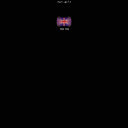
português
english